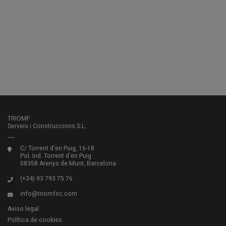
TRIOMF
Serveis i Construccions S.L.
C/ Torrent d'en Puig, 16-18
Pol. Ind. Torrent d'en Puig
08358 Arenys de Munt, Barcelona
(+34) 93 793 75 76
info@triomfsc.com
Aviso legal
Política de cookies