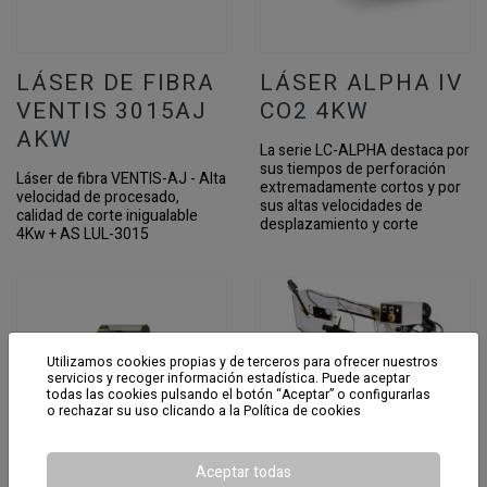
LÁSER DE FIBRA
LÁSER ALPHA IV
VENTIS 3015AJ
CO2 4KW
AKW
La serie LC-ALPHA destaca por
sus tiempos de perforación
Láser de fibra VENTIS-AJ - Alta
extremadamente cortos y por
velocidad de procesado,
sus altas velocidades de
calidad de corte inigualable
desplazamiento y corte
4Kw + AS LUL-3015
Utilizamos cookies propias y de terceros para ofrecer nuestros
servicios y recoger información estadística. Puede aceptar
todas las cookies pulsando el botón “Aceptar” o configurarlas
o rechazar su uso clicando a la
Política de cookies
Aceptar todas